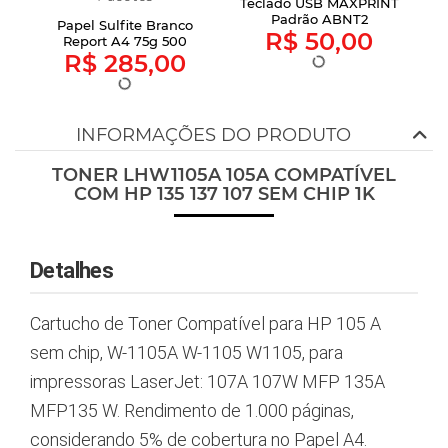
Teclado USB MAXPRINT
K
Padrão ABNT2
F
Papel Sulfite Branco
R$ 50,00
.0
Report A4 75g 500
R$ 285,00
Folhas Cai...
INFORMAÇÕES DO PRODUTO
TONER LHW1105A 105A COMPATÍVEL
COM HP 135 137 107 SEM CHIP 1K
Detalhes
Cartucho de Toner Compatível para HP 105 A
sem chip, W-1105A W-1105 W1105, para
impressoras LaserJet: 107A 107W MFP 135A
MFP135 W. Rendimento de 1.000 páginas,
considerando 5% de cobertura no Papel A4.