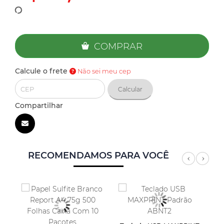
COMPRAR
Calcule o frete
Não sei meu cep
Calcular
Compartilhar
RECOMENDAMOS PARA VOCÊ
Previ
Nex